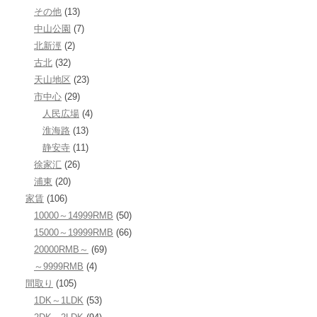
その他
(13)
中山公園
(7)
北新涇
(2)
古北
(32)
天山地区
(23)
市中心
(29)
人民広場
(4)
淮海路
(13)
静安寺
(11)
徐家汇
(26)
浦東
(20)
家賃
(106)
10000～14999RMB
(50)
15000～19999RMB
(66)
20000RMB～
(69)
～9999RMB
(4)
間取り
(105)
1DK～1LDK
(53)