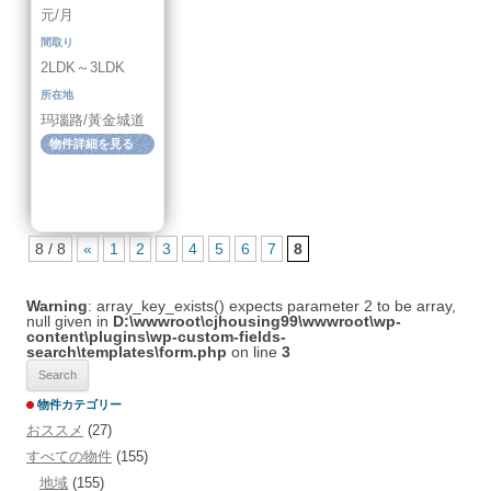
元/月
間取り
2LDK～3LDK
所在地
玛瑙路/黃金城道
物件詳細を見る
8 / 8
«
1
2
3
4
5
6
7
8
Warning
: array_key_exists() expects parameter 2 to be array,
null given in
D:\wwwroot\cjhousing99\wwwroot\wp-
content\plugins\wp-custom-fields-
search\templates\form.php
on line
3
物件カテゴリー
おススメ
(27)
すべての物件
(155)
地域
(155)